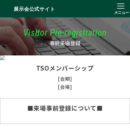
展示会公式サイト
メニュー
Visitor Pre-registration
事前来場登録
TSOメンバーシップ
[会期]
[会場]
■来場事前登録について■