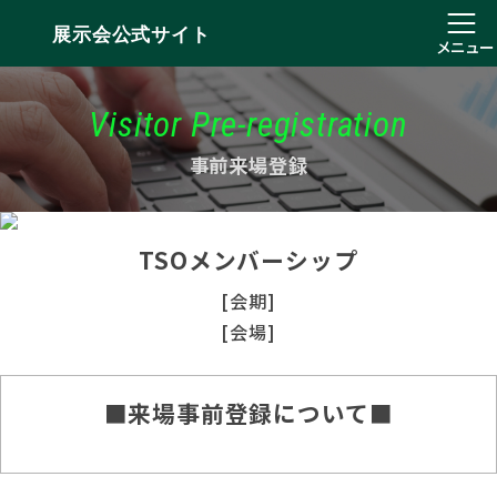
展示会公式サイト
メニュー
Visitor Pre-registration
事前来場登録
TSOメンバーシップ
[会期]
[会場]
■来場事前登録について■