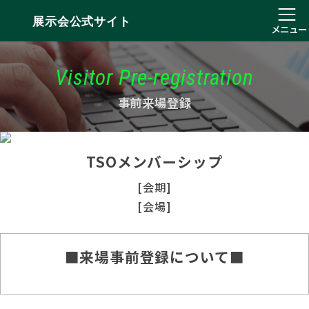
展示会公式サイト
メニュー
Visitor Pre-registration
事前来場登録
TSOメンバーシップ
[会期]
[会場]
■来場事前登録について■