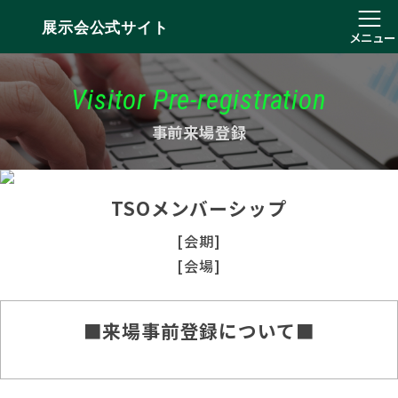
展示会公式サイト
メニュー
Visitor Pre-registration
事前来場登録
TSOメンバーシップ
[会期]
[会場]
■来場事前登録について■