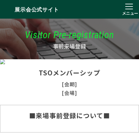
展示会公式サイト
メニュー
Visitor Pre-registration
事前来場登録
TSOメンバーシップ
[会期]
[会場]
■来場事前登録について■