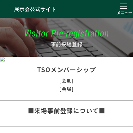
展示会公式サイト
メニュー
Visitor Pre-registration
事前来場登録
TSOメンバーシップ
[会期]
[会場]
■来場事前登録について■