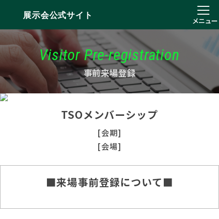
展示会公式サイト
メニュー
Visitor Pre-registration
事前来場登録
TSOメンバーシップ
[会期]
[会場]
■来場事前登録について■