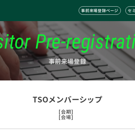
事前来場登録ページ
セ
sitor Pre-registrat
事前来場登録
TSOメンバーシップ
[会期]
[会場]