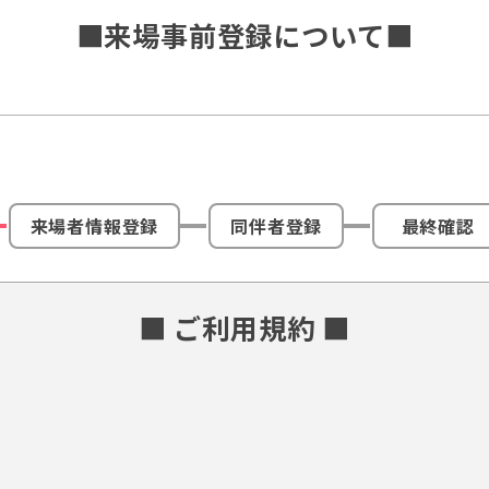
■来場事前登録について■
来場者情報登録
同伴者登録
最終確認
■ ご利用規約 ■