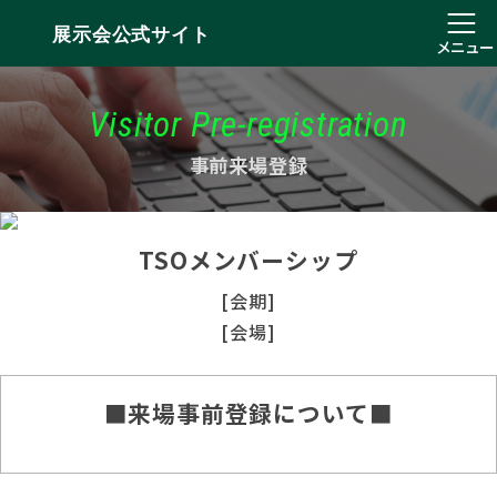
展示会公式サイト
メニュー
Visitor Pre-registration
事前来場登録
TSOメンバーシップ
[会期]
[会場]
■来場事前登録について■