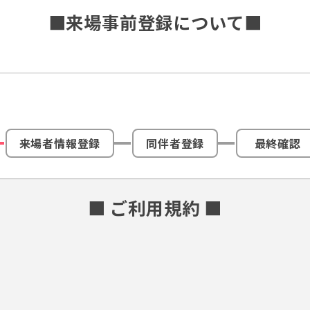
■来場事前登録について■
来場者情報登録
同伴者登録
最終確認
■ ご利用規約 ■