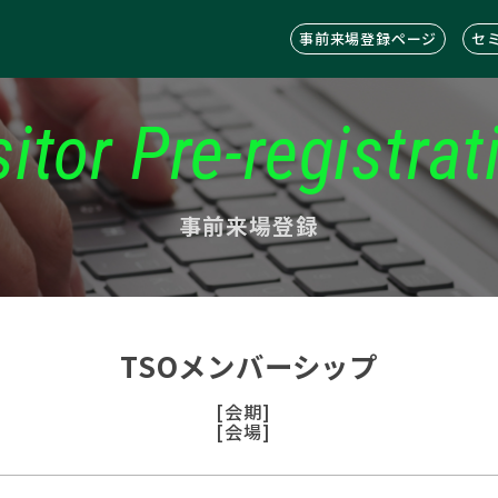
事前来場登録ページ
セ
sitor Pre-registrat
事前来場登録
TSOメンバーシップ
[会期]
[会場]