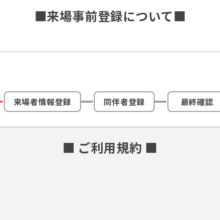
■来場事前登録について■
来場者情報登録
同伴者登録
最終確認
■ ご利用規約 ■