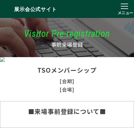
展示会公式サイト
メニュー
Visitor Pre-registration
事前来場登録
TSOメンバーシップ
[会期]
[会場]
■来場事前登録について■