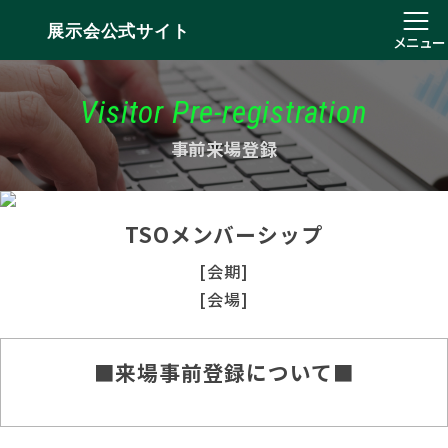
展示会公式サイト
メニュー
Visitor Pre-registration
事前来場登録
TSOメンバーシップ
[会期]
[会場]
■来場事前登録について■