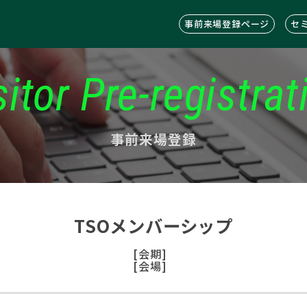
事前来場登録ページ
セ
sitor Pre-registrat
事前来場登録
TSOメンバーシップ
[会期]
[会場]