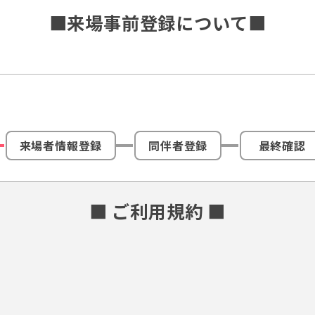
■来場事前登録について■
来場者情報登録
同伴者登録
最終確認
■ ご利用規約 ■