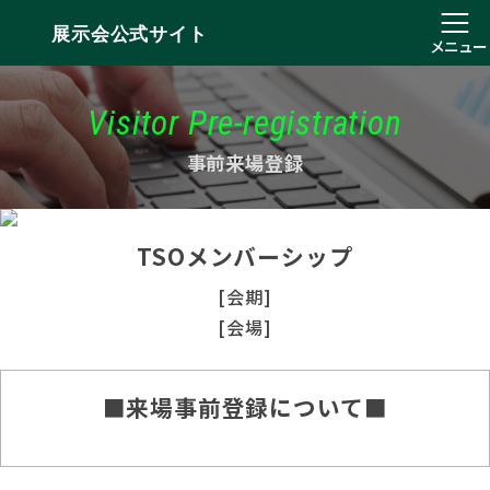
展示会公式サイト
メニュー
Visitor Pre-registration
事前来場登録
TSOメンバーシップ
[会期]
[会場]
■来場事前登録について■