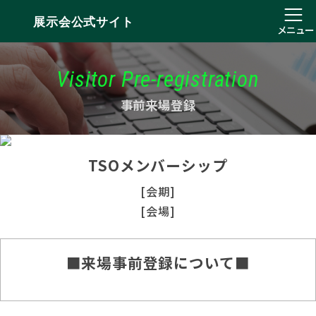
展示会公式サイト
メニュー
Visitor Pre-registration
事前来場登録
TSOメンバーシップ
[会期]
[会場]
■来場事前登録について■