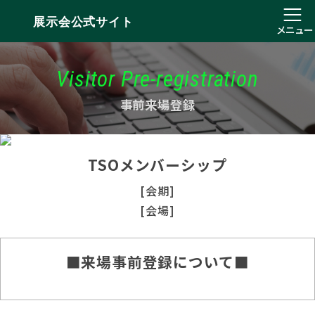
展示会公式サイト
メニュー
Visitor Pre-registration
事前来場登録
TSOメンバーシップ
[会期]
[会場]
■来場事前登録について■