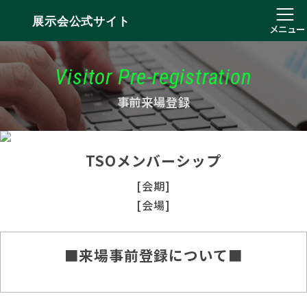
展示会公式サイト
メニュー
Visitor Pre-registration
事前来場登録
TSOメンバーシップ
[会期]
[会場]
■来場事前登録について■