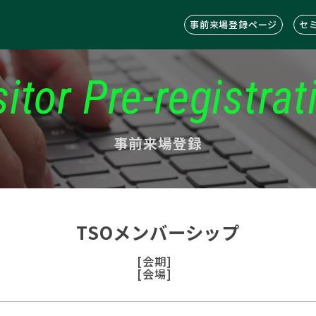
事前来場登録ページ
セ
sitor Pre-registrat
事前来場登録
TSOメンバーシップ
[会期]
[会場]