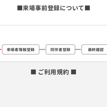
■来場事前登録について■
来場者情報登録
同伴者登録
最終確認
■ ご利用規約 ■