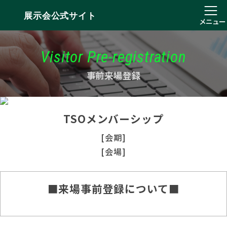
展示会公式サイト
メニュー
Visitor Pre-registration
事前来場登録
TSOメンバーシップ
[会期]
[会場]
■来場事前登録について■