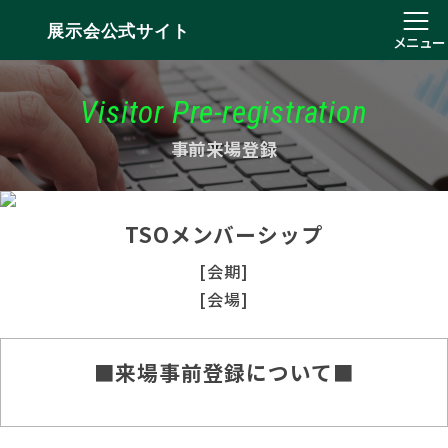
展示会公式サイト
メニュー
Visitor Pre-registration
事前来場登録
TSOメンバーシップ
[会期]
[会場]
■来場事前登録について■