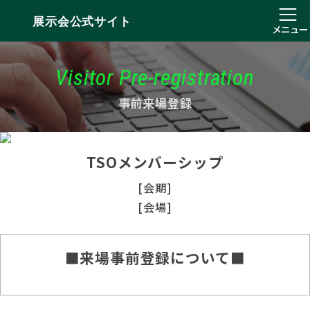
展示会公式サイト
メニュー
Visitor Pre-registration
事前来場登録
TSOメンバーシップ
[会期]
[会場]
■来場事前登録について■