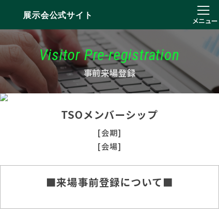
展示会公式サイト
メニュー
Visitor Pre-registration
事前来場登録
TSOメンバーシップ
[会期]
[会場]
■来場事前登録について■