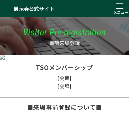
展示会公式サイト
メニュー
Visitor Pre-registration
事前来場登録
TSOメンバーシップ
[会期]
[会場]
■来場事前登録について■