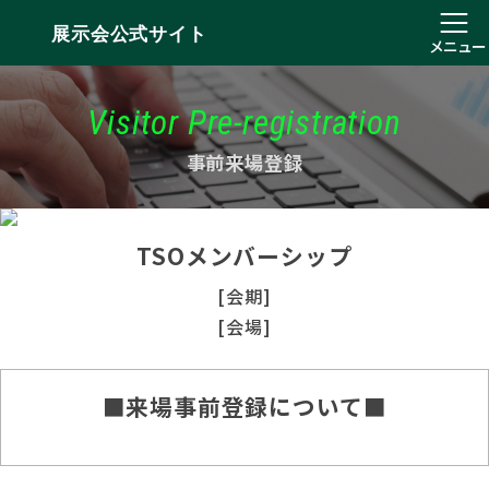
展示会公式サイト
メニュー
Visitor Pre-registration
事前来場登録
TSOメンバーシップ
[会期]
[会場]
■来場事前登録について■