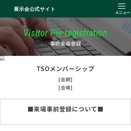
展示会公式サイト
メニュー
Visitor Pre-registration
事前来場登録
TSOメンバーシップ
[会期]
[会場]
■来場事前登録について■