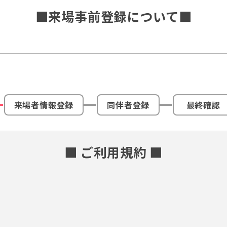
■来場事前登録について■
来場者情報登録
同伴者登録
最終確認
■ ご利用規約 ■