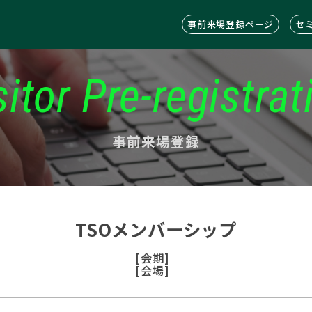
事前来場登録ページ
セ
sitor Pre-registrat
事前来場登録
TSOメンバーシップ
[会期]
[会場]