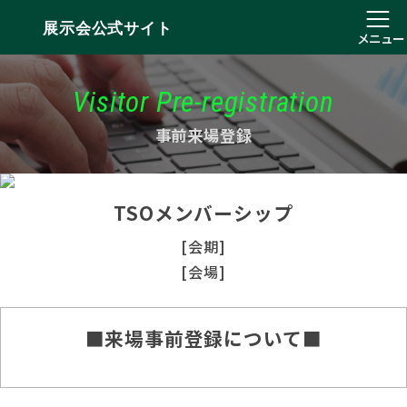
展示会公式サイト
メニュー
Visitor Pre-registration
事前来場登録
TSOメンバーシップ
[会期]
[会場]
■来場事前登録について■