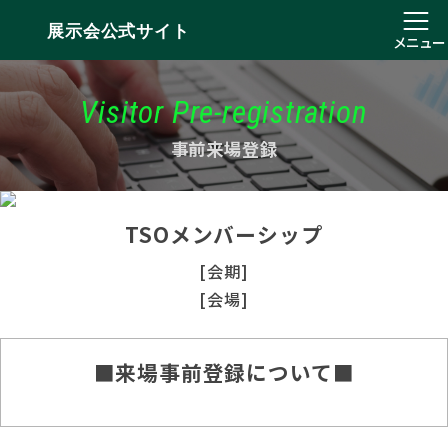
展示会公式サイト
メニュー
Visitor Pre-registration
事前来場登録
TSOメンバーシップ
[会期]
[会場]
■来場事前登録について■