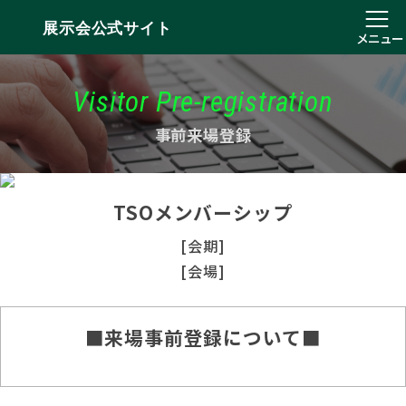
展示会公式サイト
メニュー
Visitor Pre-registration
事前来場登録
TSOメンバーシップ
[会期]
[会場]
■来場事前登録について■