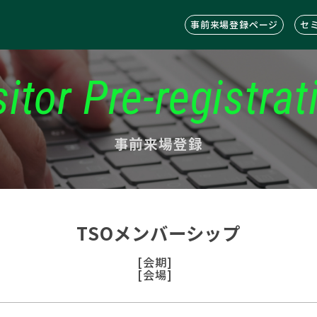
事前来場登録ページ
セ
sitor Pre-registrat
事前来場登録
TSOメンバーシップ
[会期]
[会場]