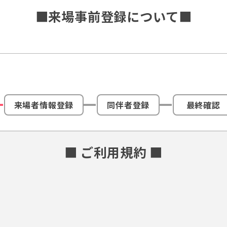
■来場事前登録について■
来場者情報登録
同伴者登録
最終確認
■ ご利用規約 ■