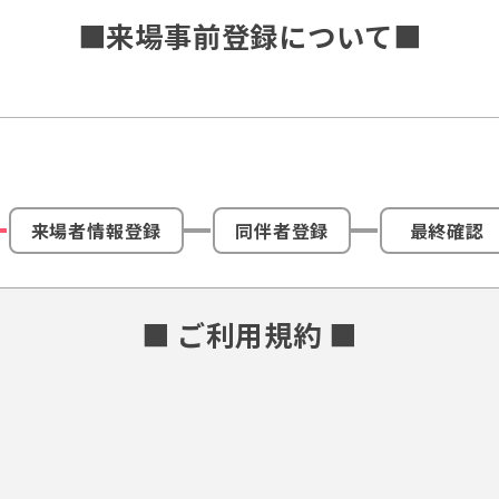
■来場事前登録について■
来場者情報登録
同伴者登録
最終確認
■ ご利用規約 ■