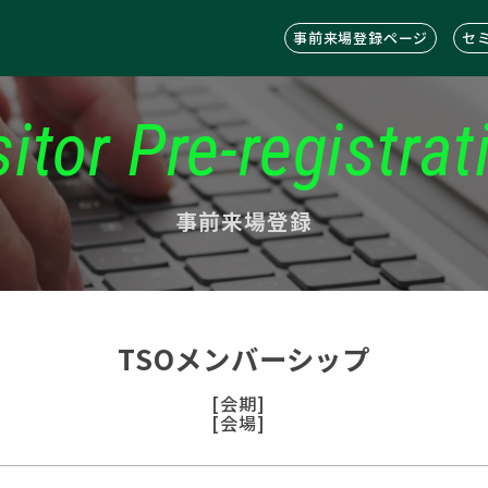
事前来場登録ページ
セ
sitor Pre-registrat
事前来場登録
TSOメンバーシップ
[会期]
[会場]