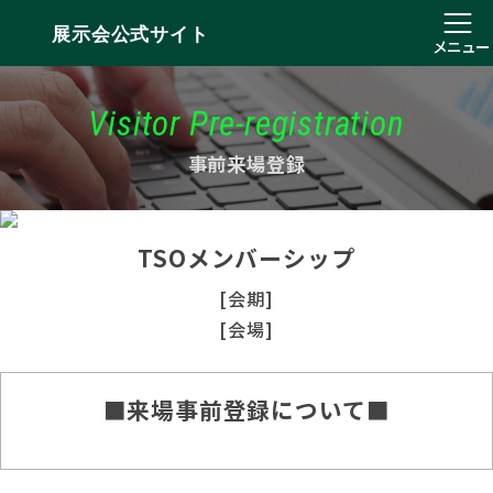
展示会公式サイト
メニュー
Visitor Pre-registration
事前来場登録
TSOメンバーシップ
[会期]
[会場]
■来場事前登録について■