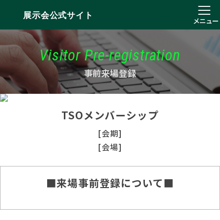
展示会公式サイト
メニュー
Visitor Pre-registration
事前来場登録
TSOメンバーシップ
[会期]
[会場]
■来場事前登録について■