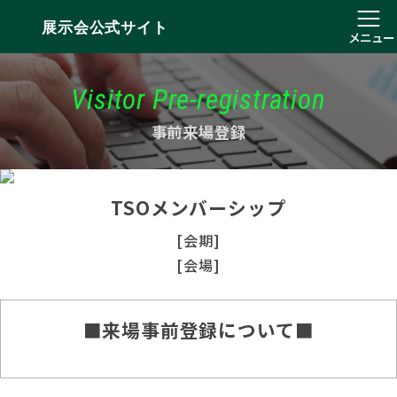
展示会公式サイト
メニュー
Visitor Pre-registration
事前来場登録
TSOメンバーシップ
[会期]
[会場]
■来場事前登録について■