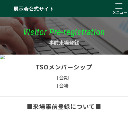
展示会公式サイト
メニュー
Visitor Pre-registration
事前来場登録
TSOメンバーシップ
[会期]
[会場]
■来場事前登録について■