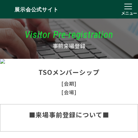
展示会公式サイト
メニュー
Visitor Pre-registration
事前来場登録
TSOメンバーシップ
[会期]
[会場]
■来場事前登録について■