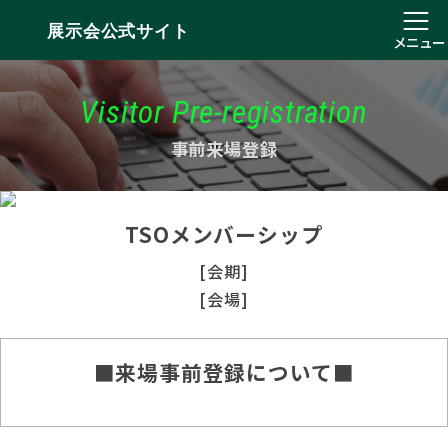
展示会公式サイト
メニュー
Visitor Pre-registration
事前来場登録
TSOメンバーシップ
[会期]
[会場]
■来場事前登録について■