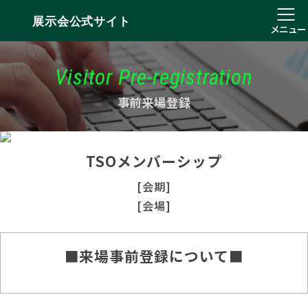
展示会公式サイト
メニュー
Visitor Pre-registration
事前来場登録
TSOメンバーシップ
[会期]
[会場]
■来場事前登録について■