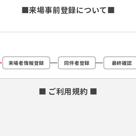
■来場事前登録について■
来場者情報登録
同伴者登録
最終確認
■ ご利用規約 ■