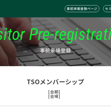
事前来場登録ページ
セ
sitor Pre-registrat
事前来場登録
TSOメンバーシップ
[会期]
[会場]