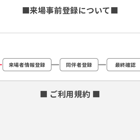
■来場事前登録について■
来場者情報登録
同伴者登録
最終確認
■ ご利用規約 ■