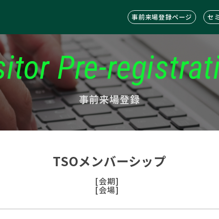
事前来場登録ページ
セ
sitor Pre-registrat
事前来場登録
TSOメンバーシップ
[会期]
[会場]