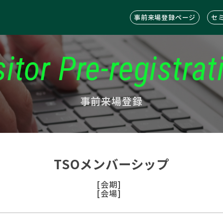
事前来場登録ページ
セ
sitor Pre-registrat
事前来場登録
TSOメンバーシップ
[会期]
[会場]