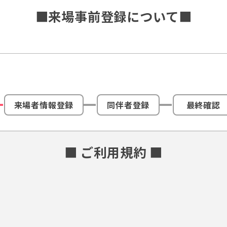
■来場事前登録について■
来場者情報登録
同伴者登録
最終確認
■ ご利用規約 ■