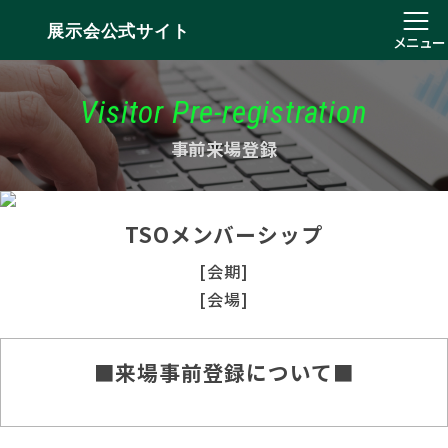
展示会公式サイト
メニュー
Visitor Pre-registration
事前来場登録
TSOメンバーシップ
[会期]
[会場]
■来場事前登録について■