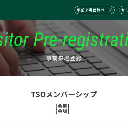
事前来場登録ページ
セ
sitor Pre-registrat
事前来場登録
TSOメンバーシップ
[会期]
[会場]