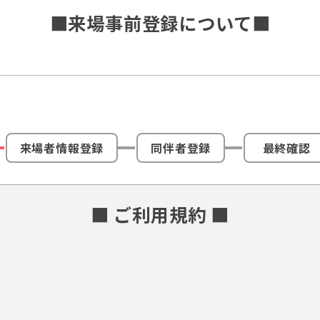
■来場事前登録について■
来場者情報登録
同伴者登録
最終確認
■ ご利用規約 ■