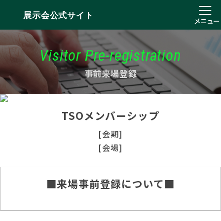
展示会公式サイト
メニュー
Visitor Pre-registration
事前来場登録
TSOメンバーシップ
[会期]
[会場]
■来場事前登録について■