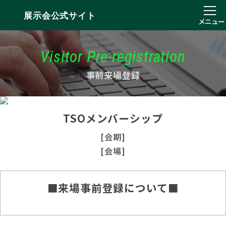
展示会公式サイト
メニュー
Visitor Pre-registration
事前来場登録
TSOメンバーシップ
[会期]
[会場]
■来場事前登録について■