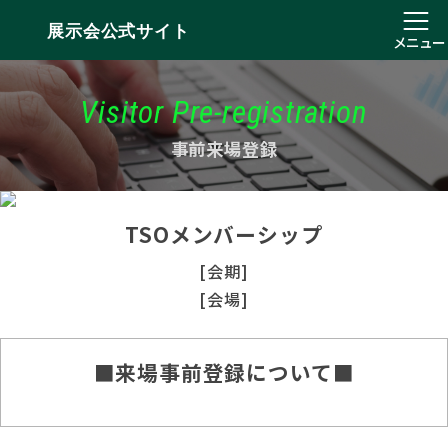
展示会公式サイト
メニュー
Visitor Pre-registration
事前来場登録
TSOメンバーシップ
[会期]
[会場]
■来場事前登録について■