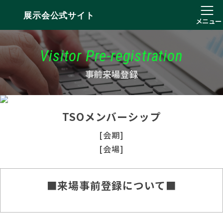
展示会公式サイト
メニュー
Visitor Pre-registration
事前来場登録
TSOメンバーシップ
[会期]
[会場]
■来場事前登録について■