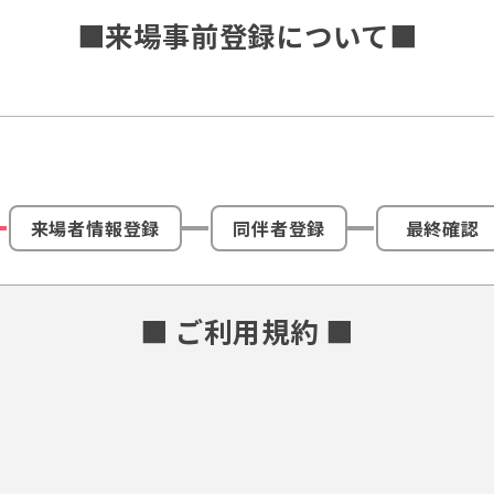
■来場事前登録について■
来場者情報登録
同伴者登録
最終確認
■ ご利用規約 ■