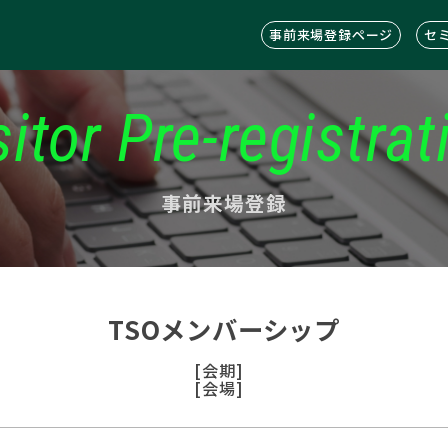
事前来場登録ページ
セ
sitor Pre-registrat
事前来場登録
TSOメンバーシップ
[会期]
[会場]