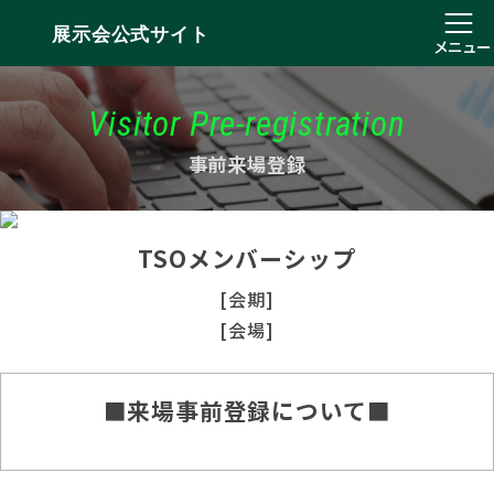
展示会公式サイト
メニュー
Visitor Pre-registration
事前来場登録
TSOメンバーシップ
[会期]
[会場]
■来場事前登録について■